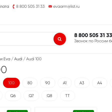
плата
8 800 505 31 33
evaarm@list.ru
8 800 505 31 3
Звонок по России 
и Eva
/
Audi
/ Audi 100
00
100
80
90
A1
A3
A4
Q6
Q7
Q8
TT