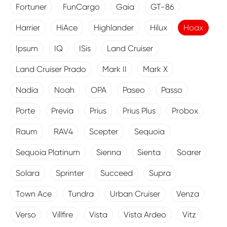
Fortuner
FunCargo
Gaia
GT-86
Harrier
HiAce
Highlander
Hilux
Hoax
Ipsum
IQ
ISis
Land Cruiser
Land Cruiser Prado
Mark II
Mark X
Nadia
Noah
OPA
Paseo
Passo
Porte
Previa
Prius
Prius Plus
Probox
Raum
RAV4
Scepter
Sequoia
Sequoia Platinum
Sienna
Sienta
Soarer
Solara
Sprinter
Succeed
Supra
Town Ace
Tundra
Urban Cruiser
Venza
Verso
Villfire
Vista
Vista Ardeo
Vitz