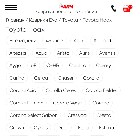
0
коврики нового поколения
Главная
/
Коврики Eva
/
Toyota
/ Toyota Hoax
Toyota Hoax
Все модели
4Runner
Allex
Alphard
Altezza
Aqua
Aristo
Auris
Avensis
Aygo
bB
C-HR
Caldina
Camry
Carina
Celica
Chaser
Corolla
Corolla Axio
Corolla Ceres
Corolla Fielder
Corolla Rumion
Corolla Verso
Corona
Corona Select.Saloon
Cressida
Cresta
Crown
Cynos
Duet
Echo
Estima