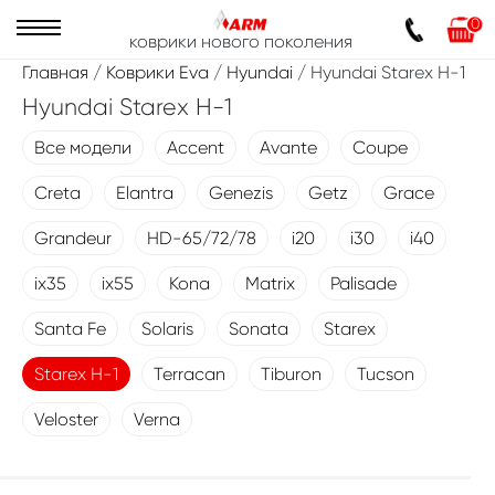
0
коврики нового поколения
Главная
/
Коврики Eva
/
Hyundai
/ Hyundai Starex H-1
Hyundai Starex H-1
Все модели
Accent
Avante
Coupe
Creta
Elantra
Genezis
Getz
Grace
Grandeur
HD-65/72/78
i20
i30
i40
ix35
ix55
Kona
Matrix
Palisade
Santa Fe
Solaris
Sonata
Starex
Starex H-1
Terracan
Tiburon
Tucson
Veloster
Verna