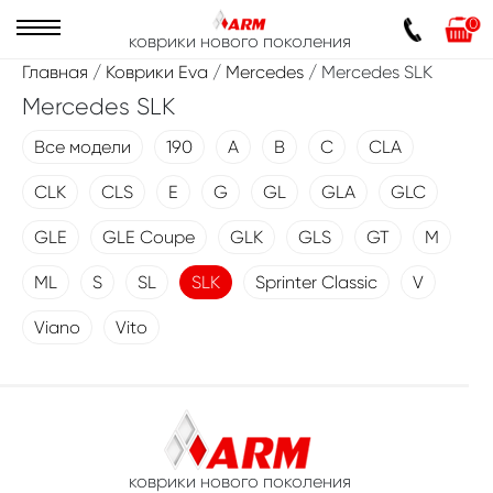
0
коврики нового поколения
Главная
/
Коврики Eva
/
Mercedes
/ Mercedes SLK
Mercedes SLK
Все модели
190
A
B
C
CLA
CLK
CLS
E
G
GL
GLA
GLC
GLE
GLE Coupe
GLK
GLS
GT
M
ML
S
SL
SLK
Sprinter Classic
V
Viano
Vito
коврики нового поколения