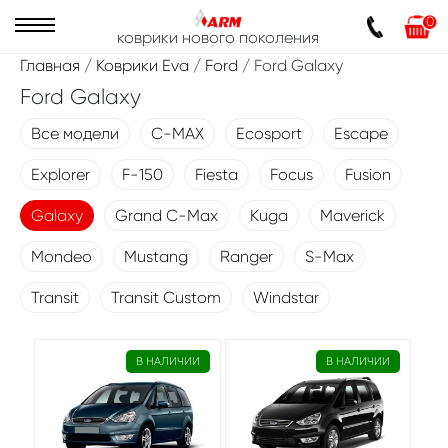
0
коврики нового поколения
Главная
/
Коврики Eva
/
Ford
/ Ford Galaxy
Ford Galaxy
Все модели
C-MAX
Ecosport
Escape
Explorer
F-150
Fiesta
Focus
Fusion
Galaxy
Grand C-Max
Kuga
Maverick
Mondeo
Mustang
Ranger
S-Max
Transit
Transit Custom
Windstar
В НАЛИЧИИ
В НАЛИЧИИ