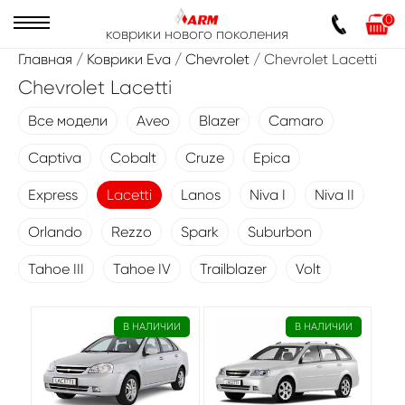
0
коврики нового поколения
Главная
/
Коврики Eva
/
Chevrolet
/ Chevrolet Lacetti
Chevrolet Lacetti
Все модели
Aveo
Blazer
Camaro
Captiva
Cobalt
Cruze
Epica
Express
Lacetti
Lanos
Niva I
Niva II
Orlando
Rezzo
Spark
Suburbon
Tahoe III
Tahoe IV
Trailblazer
Volt
В НАЛИЧИИ
В НАЛИЧИИ