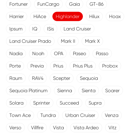
Fortuner
FunCargo
Gaia
GT-86
Harrier
HiAce
Highlander
Hilux
Hoax
Ipsum
IQ
ISis
Land Cruiser
Land Cruiser Prado
Mark II
Mark X
Nadia
Noah
OPA
Paseo
Passo
Porte
Previa
Prius
Prius Plus
Probox
Raum
RAV4
Scepter
Sequoia
Sequoia Platinum
Sienna
Sienta
Soarer
Solara
Sprinter
Succeed
Supra
Town Ace
Tundra
Urban Cruiser
Venza
Verso
Villfire
Vista
Vista Ardeo
Vitz