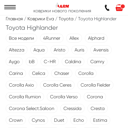
0
коврики нового поколения
Главная
/
Коврики Eva
/
Toyota
/ Toyota Highlander
Toyota Highlander
Все модели
4Runner
Allex
Alphard
Altezza
Aqua
Aristo
Auris
Avensis
Aygo
bB
C-HR
Caldina
Camry
Carina
Celica
Chaser
Corolla
Corolla Axio
Corolla Ceres
Corolla Fielder
Corolla Rumion
Corolla Verso
Corona
Corona Select.Saloon
Cressida
Cresta
Crown
Cynos
Duet
Echo
Estima