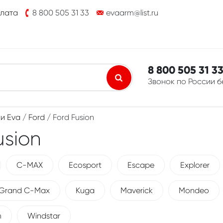
плата
8 800 505 31 33
evaarm@list.ru
8 800 505 31 3
Звонок по России 
и Eva
/
Ford
/ Ford Fusion
usion
C-MAX
Ecosport
Escape
Explorer
Grand C-Max
Kuga
Maverick
Mondeo
m
Windstar