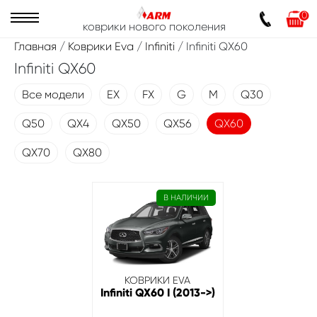
0
коврики нового поколения
Главная
/
Коврики Eva
/
Infiniti
/ Infiniti QX60
Infiniti QX60
Все модели
EX
FX
G
M
Q30
Q50
QX4
QX50
QX56
QX60
QX70
QX80
В НАЛИЧИИ
КОВРИКИ EVA
Infiniti QX60 I (2013->)