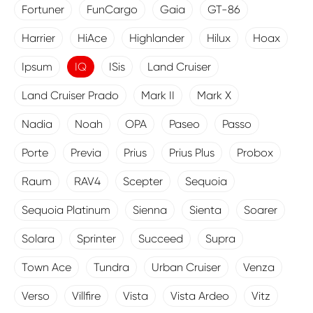
Fortuner
FunCargo
Gaia
GT-86
Harrier
HiAce
Highlander
Hilux
Hoax
Ipsum
IQ
ISis
Land Cruiser
Land Cruiser Prado
Mark II
Mark X
Nadia
Noah
OPA
Paseo
Passo
Porte
Previa
Prius
Prius Plus
Probox
Raum
RAV4
Scepter
Sequoia
Sequoia Platinum
Sienna
Sienta
Soarer
Solara
Sprinter
Succeed
Supra
Town Ace
Tundra
Urban Cruiser
Venza
Verso
Villfire
Vista
Vista Ardeo
Vitz