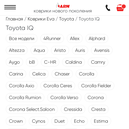
0
коврики нового поколения
Главная
/
Коврики Eva
/
Toyota
/ Toyota IQ
Toyota IQ
Все модели
4Runner
Allex
Alphard
Altezza
Aqua
Aristo
Auris
Avensis
Aygo
bB
C-HR
Caldina
Camry
Carina
Celica
Chaser
Corolla
Corolla Axio
Corolla Ceres
Corolla Fielder
Corolla Rumion
Corolla Verso
Corona
Corona Select.Saloon
Cressida
Cresta
Crown
Cynos
Duet
Echo
Estima