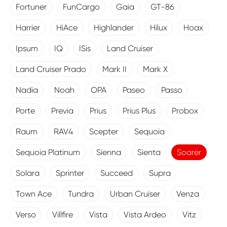
Fortuner
FunCargo
Gaia
GT-86
Harrier
HiAce
Highlander
Hilux
Hoax
Ipsum
IQ
ISis
Land Cruiser
Land Cruiser Prado
Mark II
Mark X
Nadia
Noah
OPA
Paseo
Passo
Porte
Previa
Prius
Prius Plus
Probox
Raum
RAV4
Scepter
Sequoia
Sequoia Platinum
Sienna
Sienta
Soarer
Solara
Sprinter
Succeed
Supra
Town Ace
Tundra
Urban Cruiser
Venza
Verso
Villfire
Vista
Vista Ardeo
Vitz