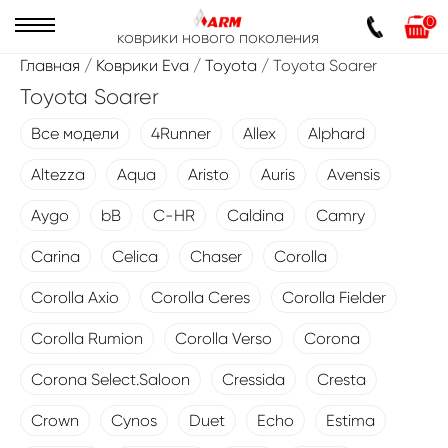
0
коврики нового поколения
Главная
/
Коврики Eva
/
Toyota
/ Toyota Soarer
Toyota Soarer
Все модели
4Runner
Allex
Alphard
Altezza
Aqua
Aristo
Auris
Avensis
Aygo
bB
C-HR
Caldina
Camry
Carina
Celica
Chaser
Corolla
Corolla Axio
Corolla Ceres
Corolla Fielder
Corolla Rumion
Corolla Verso
Corona
Corona Select.Saloon
Cressida
Cresta
Crown
Cynos
Duet
Echo
Estima