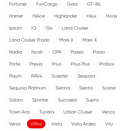
Fortuner
FunCargo
Gaia
GT-86
Harrier
HiAce
Highlander
Hilux
Hoax
Ipsum
IQ
ISis
Land Cruiser
Land Cruiser Prado
Mark II
Mark X
Nadia
Noah
OPA
Paseo
Passo
Porte
Previa
Prius
Prius Plus
Probox
Raum
RAV4
Scepter
Sequoia
Sequoia Platinum
Sienna
Sienta
Soarer
Solara
Sprinter
Succeed
Supra
Town Ace
Tundra
Urban Cruiser
Venza
Verso
Villfire
Vista
Vista Ardeo
Vitz