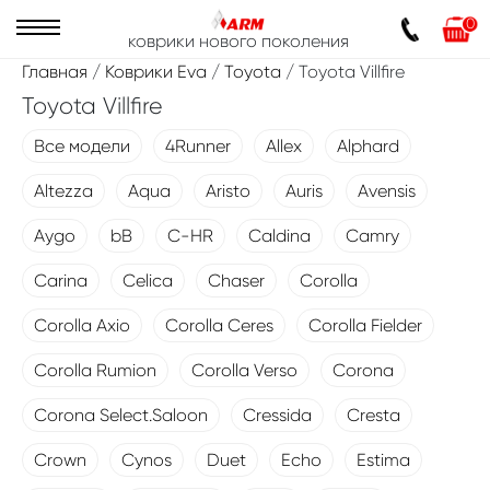
0
коврики нового поколения
Главная
/
Коврики Eva
/
Toyota
/ Toyota Villfire
Toyota Villfire
Все модели
4Runner
Allex
Alphard
Altezza
Aqua
Aristo
Auris
Avensis
Aygo
bB
C-HR
Caldina
Camry
Carina
Celica
Chaser
Corolla
Corolla Axio
Corolla Ceres
Corolla Fielder
Corolla Rumion
Corolla Verso
Corona
Corona Select.Saloon
Cressida
Cresta
Crown
Cynos
Duet
Echo
Estima