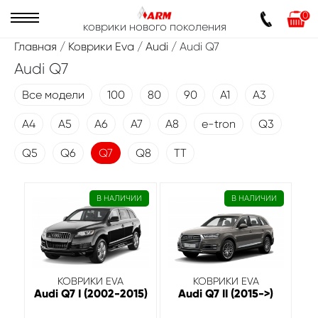
0
коврики нового поколения
Главная
/
Коврики Eva
/
Audi
/ Audi Q7
Audi Q7
Все модели
100
80
90
A1
A3
A4
A5
A6
A7
A8
e-tron
Q3
Q5
Q6
Q7
Q8
TT
В НАЛИЧИИ
В НАЛИЧИИ
КОВРИКИ EVA
КОВРИКИ EVA
Audi Q7 I (2002-2015)
Audi Q7 II (2015->)