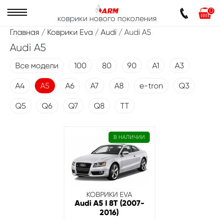
0
коврики нового поколения
Главная
/
Коврики Eva
/
Audi
/ Audi A5
Audi A5
Все модели
100
80
90
A1
A3
A4
A5
A6
A7
A8
e-tron
Q3
Q5
Q6
Q7
Q8
TT
В НАЛИЧИИ
КОВРИКИ EVA
Audi A5 I 8T (2007-
2016)