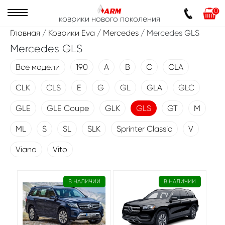
0
коврики нового поколения
Главная
/
Коврики Eva
/
Mercedes
/ Mercedes GLS
Mercedes GLS
Все модели
190
A
B
C
CLA
CLK
CLS
E
G
GL
GLA
GLC
GLE
GLE Coupe
GLK
GLS
GT
M
ML
S
SL
SLK
Sprinter Classic
V
Viano
Vito
В НАЛИЧИИ
В НАЛИЧИИ